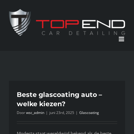
Ga
naar
inhoud
Beste glascoating auto –
welke kiezen?
Door
wsc_admin
|
juni 23rd, 2025
|
Glascoating
Modesta staat wereldwijd bekend als de beste