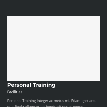
Personal Training
Facilities
Personal Training Integer ac metus mi. Etiam eget arcu
quis ligula ullamcorper hendrerit nec at neque.